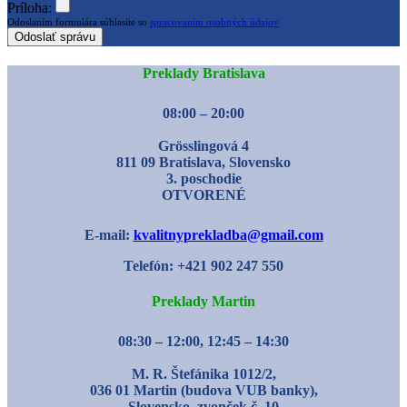
Príloha:
Odoslaním formulára súhlasíte so
spracovaním osobných údajov
Odoslať správu
Preklady Bratislava
08:00 – 20:00
Grösslingová 4
811 09 Bratislava, Slovensko
3. poschodie
OTVORENÉ
E-mail:
kvalitnyprekladba@gmail.com
Telefón: +421 902 247 550
Preklady Martin
08:30 – 12:00, 12:45 – 14:30
M. R. Štefánika 1012/2,
036 01 Martin (budova VUB banky),
Slovensko, zvonček č. 10