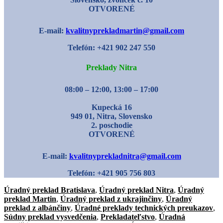
OTVORENÉ
E-mail:
kvalitnyprekladmartin@gmail.com
Telefón: +421 902 247 550
Preklady Nitra
08:00 – 12:00, 13:00 – 17:00
Kupecká 16
949 01, Nitra, Slovensko
2. poschodie
OTVORENÉ
E-mail:
kvalitnyprekladnitra@gmail.com
Telefón: +421 905 756 803
Úradný preklad Bratislava
,
Úradný preklad Nitra
,
Úradný
preklad Martin
,
Úradný preklad z ukrajinčiny
,
Úradný
preklad z albánčiny
,
Úradné preklady technických preukazov
,
Súdny preklad vysvedčenia
,
Prekladateľstvo
,
Úradná