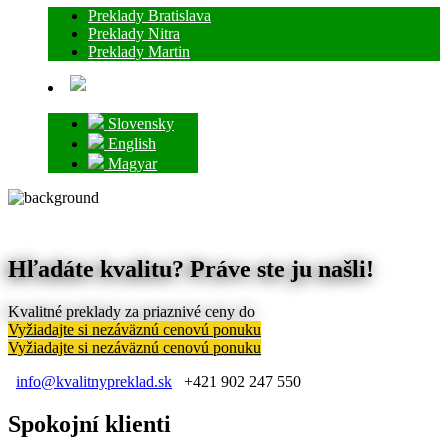
Preklady Bratislava
Preklady Nitra
Preklady Martin
Slovensky
English
Magyar
Hľadáte kvalitu? Práve ste ju našli!
Kvalitné preklady za priaznivé ceny do
Vyžiadajte si nezáväznú cenovú ponuku
Vyžiadajte si nezáväznú cenovú ponuku
info@kvalitnypreklad.sk
+421 902 247 550
Spokojní klienti