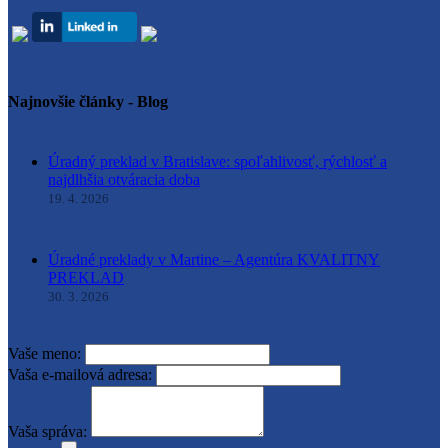
Najnovšie články - Blog
Úradný preklad v Bratislave: spoľahlivosť, rýchlosť a
najdlhšia otváracia doba
19. 4. 2026
Úradné preklady v Martine – Agentúra KVALITNY
PREKLAD
30. 3. 2026
Vaše meno:
Vaša e-mailová adresa:
Vaša správa: