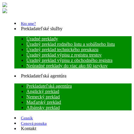
Kto sme?
Prekladateľské služby
Úradné preklady
Úradný preklad rodného listu a sobášneho listu
Úradný preklad technického preukazu
Úradný preklad výpisu z registra trestov
Úradný preklad výpisu z obchodného registra
Neúradné preklady do viac ako 60 jazykov
Prekladateľská agentúra
Prekladateľská agentúra
Anglický preklad
Nemecký preklad
Maďarský preklad
Albánsky preklad
Cenník
Cenová ponuka
Kontakt