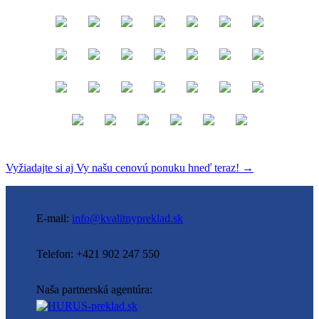
Vyžiadajte si aj Vy našu cenovú ponuku hneď teraz! →
E-mail:
info@kvalitnypreklad.sk
Telefon: +421 902 247 550
Naša partnerská agentúra: