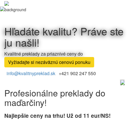
Hľadáte kvalitu? Práve ste
ju našli!
Kvalitné preklady za priaznivé ceny do
Vyžiadajte si nezáväznú cenovú ponuku
info@kvalitnypreklad.sk
+421 902 247 550
Profesionálne preklady do
maďarčiny!
Najlepšie ceny na trhu! Už od 11 eur/NS!