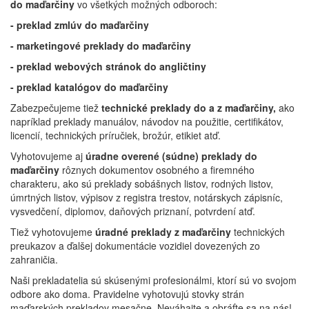
do maďarčiny
vo všetkých možných odboroch:
- preklad zmlúv do maďarčiny
- marketingové preklady do maďarčiny
- preklad webových stránok do angličtiny
- preklad katalógov do maďarčiny
Zabezpečujeme tiež
technické preklady do a z maďarčiny,
ako
napríklad preklady manuálov, návodov na použitie, certifikátov,
licencií, technických príručiek, brožúr, etikiet atď.
Vyhotovujeme aj
úradne overené (súdne) preklady
do
maďarčiny
rôznych dokumentov osobného a firemného
charakteru, ako sú preklady sobášnych listov, rodných listov,
úmrtných listov, výpisov z registra trestov, notárskych zápisníc,
vysvedčení, diplomov, daňových priznaní, potvrdení atď.
Tiež vyhotovujeme
úradné preklady z maďarčiny
technických
preukazov a ďalšej dokumentácie vozidiel dovezených zo
zahraničia.
Naši prekladatelia sú skúsenými profesionálmi, ktorí sú vo svojom
odbore ako doma. Pravidelne vyhotovujú stovky strán
maďarských prekladov mesačne. Neváhajte a obráťte sa na nás!