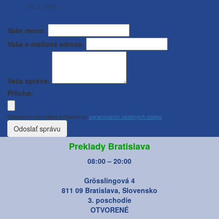
30. 3. 2026
Vaše meno:
Vaša e-mailová adresa:
Vaša správa:
Príloha:
Odoslaním formulára súhlasíte so
spracovaním osobných údajov
Odoslať správu
Preklady Bratislava
08:00 – 20:00
Grösslingová 4
811 09 Bratislava, Slovensko
3. poschodie
OTVORENÉ