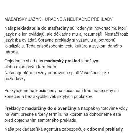
MAĎARSKÝ JAZYK - ÚRADNÉ A NEÚRADNÉ PREKLADY
Naši
prekladatelia do maďarčiny
sú rodenými hovoriacimi, ktorí
jazyk nie len ovládajú, ale dôkladne mu aj rozumejú! Nestačí totiž
jazyk iba ovládať. Správne preklady si vyžadujú aj potrebnú
lokalizáciu. Teda prispôsobenie textu kultúre a zvykom daného
národa.
Objednajte si od nás
maďarský preklad
s bežným
alebo expresným termínom.
Naša agentúra je vždy pripravená splniť Vaše špecifické
požiadavky.
Poskytujeme najlepšie ceny na súčasnom trhu, naše ceny sú
konečné a bez akýchkoľvek skrytých poplatkov.
Preklady z
maďarčiny do slovenčiny
a naopak vyhotovíme vždy
na Vami presne určený termín, na ktorom sa dohodneme ešte
pred objednaním samotného prekladu.
Naša prekladateľská agentúra zabezpečuje
odborné preklady