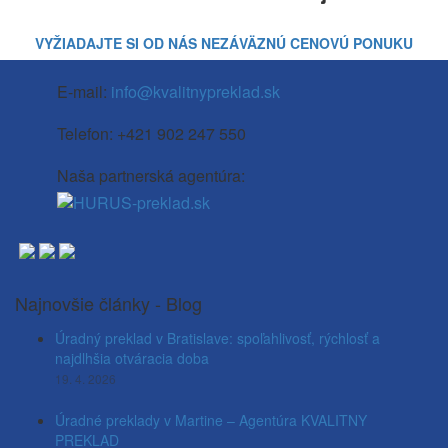
VYŽIADAJTE SI OD NÁS NEZÁVÄZNÚ CENOVÚ PONUKU
E-mail:
info@kvalitnypreklad.sk
Telefon: +421 902 247 550
Naša partnerská agentúra:
Najnovšie články - Blog
Úradný preklad v Bratislave: spoľahlivosť, rýchlosť a
najdlhšia otváracia doba
19. 4. 2026
Úradné preklady v Martine – Agentúra KVALITNY
PREKLAD