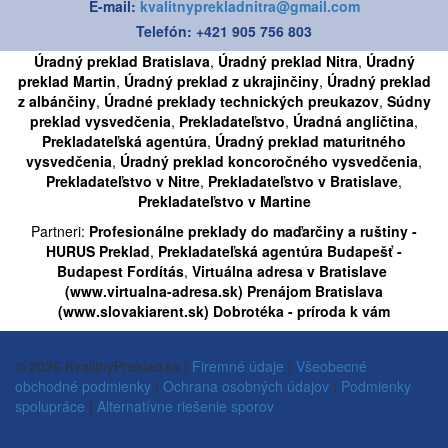
E-mail:
kvalitnyprekladnitra@gmail.com
Telefón: +421 905 756 803
Úradný preklad Bratislava
,
Úradný preklad Nitra
,
Úradný
preklad Martin
,
Úradný preklad z ukrajinčiny
,
Úradný preklad
z albánčiny
,
Úradné preklady technických preukazov
,
Súdny
preklad vysvedčenia
,
Prekladateľstvo
,
Úradná angličtina
,
Prekladateľská agentúra
,
Úradný preklad maturitného
vysvedčenia
,
Úradný preklad koncoročného vysvedčenia
,
Prekladateľstvo v Nitre
,
Prekladateľstvo v Bratislave
,
Prekladateľstvo v Martine
Partneri:
Profesionálne preklady do maďarčiny a ruštiny -
HURUS Preklad
,
Prekladateľská agentúra Budapešť -
Budapest Fordítás
,
Virtuálna adresa v Bratislave
(www.virtualna-adresa.sk)
Prenájom Bratislava
(www.slovakiarent.sk)
Dobrotéka - príroda k vám
© 2026 KvalitnyPreklad.sk |
Firemné údaje
|
Všeobecné
obchodné podmienky
|
Ochrana osobných údajov
|
Podmienky
spolupráce
|
Alternatívne riešenie sporov