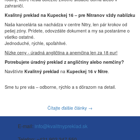
zahraničí.
Kvalitný preklad na Kupeckej 16 – pre Nitranov vždy nablízku
Naša kancelária sa nachádza v centre Nitry, len pár krokov od
pešej zóny. Prídete, odovzdáte dokument a my sa postaráme o
všetko ostatné.
Jednoduché, rýchle, spoľahlivé.
Nízke ceny - úradná angličtina a anemčina len za 18 eur!
Potrebujete úradný preklad z angličtiny alebo nemčiny?
Navštívte
Kvalitný preklad
na
Kupeckej 16 v Nitre
.
Sme tu pre vás – odborne, rýchlo a s dôrazom na detail.
Čítajte ďalšie články →
E-mail:
info@kvalitnypreklad.sk
Telefon: +421 902 247 550