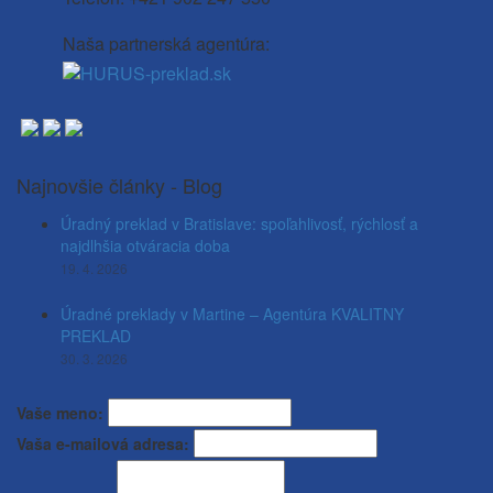
Naša partnerská agentúra:
Najnovšie články - Blog
Úradný preklad v Bratislave: spoľahlivosť, rýchlosť a
najdlhšia otváracia doba
19. 4. 2026
Úradné preklady v Martine – Agentúra KVALITNY
PREKLAD
30. 3. 2026
Vaše meno:
Vaša e-mailová adresa: