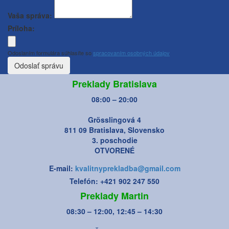
Vaša správa:
Príloha:
Odoslaním formulára súhlasíte so
spracovaním osobných údajov
Odoslať správu
Preklady Bratislava
08:00 – 20:00
Grösslingová 4
811 09 Bratislava, Slovensko
3. poschodie
OTVORENÉ
E-mail:
kvalitnyprekladba@gmail.com
Telefón: +421 902 247 550
Preklady Martin
08:30 – 12:00, 12:45 – 14:30