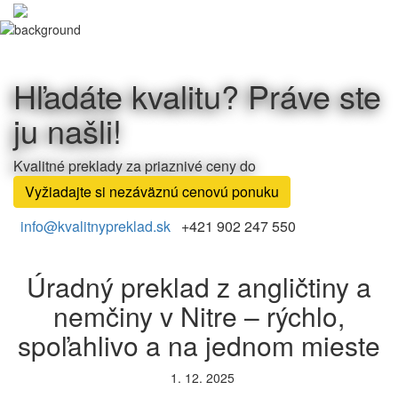
Hľadáte kvalitu? Práve ste
ju našli!
Kvalitné preklady za priaznivé ceny do
Vyžiadajte si nezáväznú cenovú ponuku
info@kvalitnypreklad.sk
+421 902 247 550
Úradný preklad z angličtiny a
nemčiny v Nitre – rýchlo,
spoľahlivo a na jednom mieste
1. 12. 2025