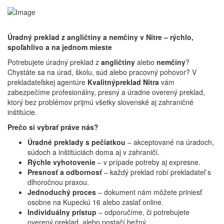
Úradný preklad z angličtiny a nemčiny v Nitre – rýchlo,
spoľahlivo a na jednom mieste
Potrebujete úradný preklad z
angličtiny
alebo
nemčiny
?
Chystáte sa na úrad, školu, súd alebo pracovný pohovor? V
prekladateľskej agentúre
Kvalitnýpreklad Nitra
vám
zabezpečíme profesionálny, presný a úradne overený preklad,
ktorý bez problémov prijmú všetky slovenské aj zahraničné
inštitúcie.
Prečo si vybrať práve nás?
Úradné preklady s pečiatkou
– akceptované na úradoch,
súdoch a inštitúciách doma aj v zahraničí.
Rýchle vyhotovenie
– v prípade potreby aj expresne.
Presnosť a odbornosť
– každý preklad robí prekladateľ s
dlhoročnou praxou.
Jednoduchý proces
– dokument nám môžete priniesť
osobne na Kupeckú 16 alebo zaslať online.
Individuálny prístup
– odporučíme, či potrebujete
overený preklad, alebo postačí bežný.