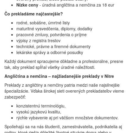
Nízke ceny
- úradná angličtina a nemčina za 18 eur
Čo prekladáme najčastejšie?
rodné, sobášne, úmrtné listy
maturitné vysvedčenia, diplomy, dodatky
pracovné zmluvy, potvrdenia o príjme
výpisy z registra trestov
technické, právne a firemné dokumenty
lekárske správy a odborné posudky
Každý dokument spracujeme dôkladne a profesionálne, presne
tak, aby preklad spĺňal všetky úradné náležitosti.
Angličtina a nemčina – najžiadanejšie preklady v Nitre
Preklady z angličtiny a nemčiny patria medzi naše najsilnejšie
špecializácie. Vďaka širokej sieti overených prekladateľov vieme
zabezpečiť:
konzistentnú terminológiu,
vysokú jazykovú kvalitu,
rýchle vybavenie aj pri väčšom množstve dokumentov.
Spoliehajú sa na nás študenti, zamestnávatelia, podnikatelia aj
rodiny, ktoré riešia dôležité životné situácie doma alebo v