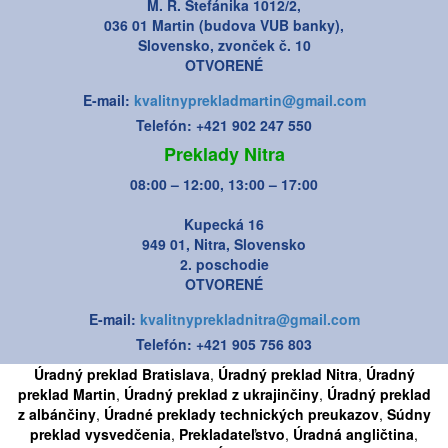
M. R. Štefánika 1012/2,
036 01 Martin (budova VUB banky),
Slovensko, zvonček č. 10
OTVORENÉ
E-mail:
kvalitnyprekladmartin@gmail.com
Telefón: +421 902 247 550
Preklady Nitra
08:00 – 12:00, 13:00 – 17:00
Kupecká 16
949 01, Nitra, Slovensko
2. poschodie
OTVORENÉ
E-mail:
kvalitnyprekladnitra@gmail.com
Telefón: +421 905 756 803
Úradný preklad Bratislava
,
Úradný preklad Nitra
,
Úradný
preklad Martin
,
Úradný preklad z ukrajinčiny
,
Úradný preklad
z albánčiny
,
Úradné preklady technických preukazov
,
Súdny
preklad vysvedčenia
,
Prekladateľstvo
,
Úradná angličtina
,