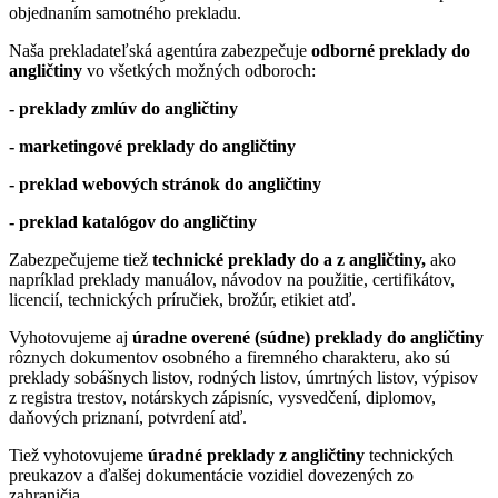
objednaním samotného prekladu.
Naša prekladateľská agentúra zabezpečuje
odborné preklady do
angličtiny
vo všetkých možných odboroch:
- preklady zmlúv do angličtiny
- marketingové preklady do angličtiny
- preklad webových stránok do angličtiny
- preklad katalógov do angličtiny
Zabezpečujeme tiež
technické preklady do a z angličtiny,
ako
napríklad preklady manuálov, návodov na použitie, certifikátov,
licencií, technických príručiek, brožúr, etikiet atď.
Vyhotovujeme aj
úradne overené (súdne) preklady
do angličtiny
rôznych dokumentov osobného a firemného charakteru, ako sú
preklady sobášnych listov, rodných listov, úmrtných listov, výpisov
z registra trestov, notárskych zápisníc, vysvedčení, diplomov,
daňových priznaní, potvrdení atď.
Tiež vyhotovujeme
úradné preklady z angličtiny
technických
preukazov a ďalšej dokumentácie vozidiel dovezených zo
zahraničia.