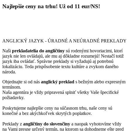
Najlepšie ceny na trhu! Už od 11 eur/NS!
ANGLICKÝ JAZYK - ÚRADNÉ A NEÚRADNÉ PREKLADY
Naši
prekladatelia do angličtiny
sú rodenými hovoriacimi, ktorí
jazyk nie len ovládajú, ale mu aj dôkladne rozumejú! Nestačí totiž
jazyk iba ovládať. Správne preklady si vyžadujú aj potrebnú
lokalizáciu. Teda prispôsobenie textu kultúre a zvykom daného
národa.
Objednajte si od nás
anglický preklad
s bežným alebo expresným
termínom.
Naša agentúra je vždy pripravená splniť všetky Vaše špecifické
požiadavky.
Poskytujeme najlepšie ceny na súčasnom trhu, naše ceny sú
konečné a bez akýchkoľvek skrytých poplatkov.
Preklady z
angličtiny do slovenčiny
a naopak vyhotovíme vždy
na Vami presne určený termín, na ktorom sa dohodneme ešte pred