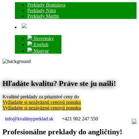
Preklady Bratislava
Preklady Nitra
Preklady Martin
Slovensky
English
Magyar
Hľadáte kvalitu? Práve ste ju našli!
Kvalitné preklady za priaznivé ceny do
Vyžiadajte si nezáväznú cenovú ponuku
Vyžiadajte si nezáväznú cenovú ponuku
info@kvalitnypreklad.sk
+421 902 247 550
Profesionálne preklady do angličtiny!