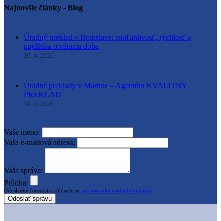
Najnovšie články - Blog
Úradný preklad v Bratislave: spoľahlivosť, rýchlosť a
najdlhšia otváracia doba
19. 4. 2026
Úradné preklady v Martine – Agentúra KVALITNY
PREKLAD
30. 3. 2026
Vaše meno:
Vaša e-mailová adresa:
Vaša správa:
Príloha:
Odoslaním formulára súhlasíte so
spracovaním osobných údajov
Odoslať správu