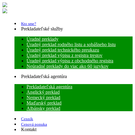
Kto sme?
Prekladateľské služby
Úradné preklady
Úradný preklad rodného listu a sobášneho listu
Úradný preklad technického preukazu
Úradný preklad výpisu z registra trestov
Úradný preklad výpisu z obchodného registra
Neúradné preklady do viac ako 60 jazykov
Prekladateľská agentúra
Prekladateľská agentúra
Anglický preklad
Nemecký preklad
Maďarský preklad
Albánsky preklad
Cenník
Cenová ponuka
Kontakt