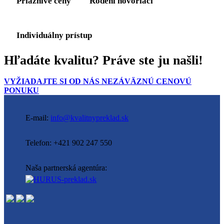
Priaznivé ceny
Rodení hovoriaci
Individuálny prístup
Hľadáte kvalitu? Práve ste ju našli!
VYŽIADAJTE SI OD NÁS NEZÁVÄZNÚ CENOVÚ
PONUKU
E-mail:
info@kvalitnypreklad.sk
Telefon: +421 902 247 550
Naša partnerská agentúra: