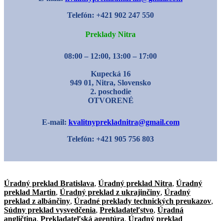
Telefón: +421 902 247 550
Preklady Nitra
08:00 – 12:00, 13:00 – 17:00
Kupecká 16
949 01, Nitra, Slovensko
2. poschodie
OTVORENÉ
E-mail:
kvalitnyprekladnitra@gmail.com
Telefón: +421 905 756 803
Úradný preklad Bratislava
,
Úradný preklad Nitra
,
Úradný
preklad Martin
,
Úradný preklad z ukrajinčiny
,
Úradný
preklad z albánčiny
,
Úradné preklady technických preukazov
,
Súdny preklad vysvedčenia
,
Prekladateľstvo
,
Úradná
angličtina
,
Prekladateľská agentúra
,
Úradný preklad